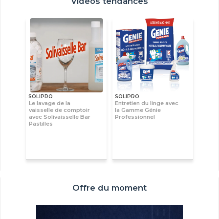
Vidéos tendances
SOLIPRO
SOLIPRO
Le lavage de la
Entretien du linge avec
vaisselle de comptoir
la Gamme Génie
avec Solivaisselle Bar
Professionnel
Pastilles
Offre du moment