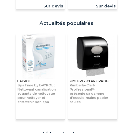
Sur devis
Sur devis
Actualités populaires
BAYROL
KIMBERLY-CLARK PROFESSIONAL™
SpaTime by BAYROL :
Kimberly-Clark
Nettoyant canalisation
Professional™
et gants de nettoyage
présente sa gamme
pour nettoyer et
d’essuie-mains papier
entretenir son spa
roulés