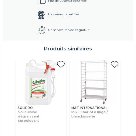
Plus de 20 ans d'expertise
Fournisseurs certifiés
Un service rapide et gratuit
Produits similaires
SOLIPRO
M&T INTERNATIONAL
Solicuisine
M&T Chariot à linge /
dégraissant
blanchisserie
surpuissant